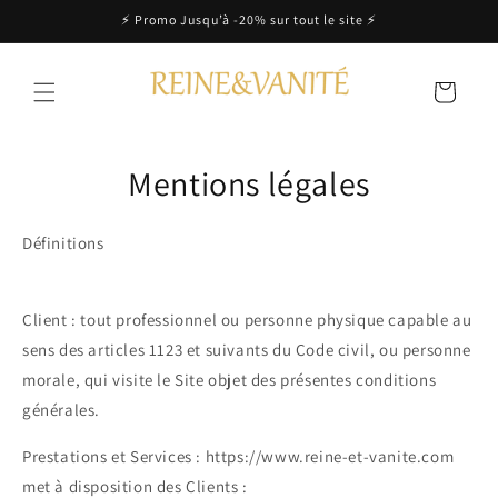
et
⚡️ Promo Jusqu’à -20% sur tout le site ⚡️
passer
au
contenu
Panier
Mentions légales
Définitions
Client : tout professionnel ou personne physique capable au
sens des articles 1123 et suivants du Code civil, ou personne
morale, qui visite le Site objet des présentes conditions
générales.
Prestations et Services : https://www.reine-et-vanite.com
met à disposition des Clients :