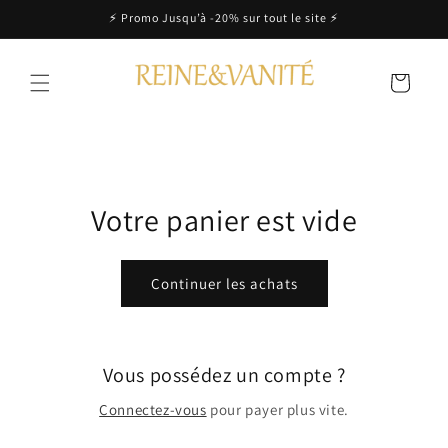
et
⚡️ Promo Jusqu’à -20% sur tout le site ⚡️
passer
au
contenu
Panier
Votre panier est vide
Continuer les achats
Vous possédez un compte ?
Connectez-vous
pour payer plus vite.